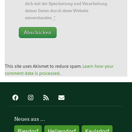
dich mit der Speicherung und Verarbeitung
deiner Daten durch diese Website
einverstanden.
*
This site uses Akismet to reduce spam.
Learn how your
comment data is processed
.
Neues aus …
Biesdorf
Hellersdorf
Kaulsdorf