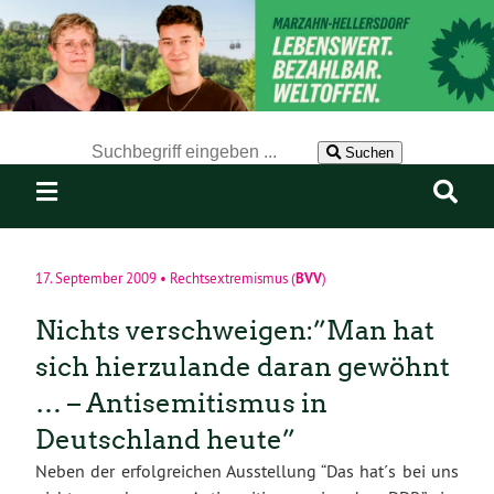
Der Suchbegriff nach dem die Website durchsucht werden soll.
Suchen
BVV
17. September 2009
•
Rechtsextremismus
(
)
Nichts verschweigen:”Man hat
sich hierzulande daran gewöhnt
… – Antisemitismus in
Deutschland heute”
Neben der erfolgreichen Ausstellung “Das hat´s bei uns