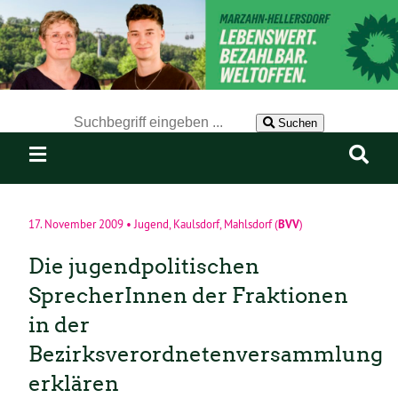
Der Suchbegriff nach dem die Website durchsucht werden soll.
Suchen
BVV
17. November 2009
•
Jugend
,
Kaulsdorf
,
Mahlsdorf
(
)
Die jugendpolitischen
SprecherInnen der Fraktionen
in der
Bezirksverordnetenversammlung
erklären