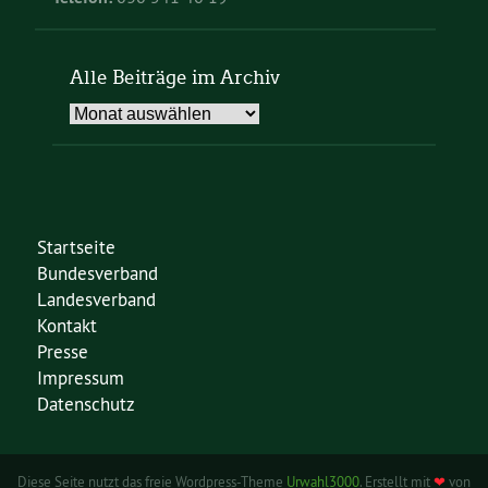
Alle Beiträge im Archiv
Alle
Beiträge
im
Archiv
Startseite
Bundesverband
Landesverband
Kontakt
Presse
Impressum
Datenschutz
Diese Seite nutzt das freie Wordpress-Theme
Urwahl3000
. Erstellt mit
❤
von