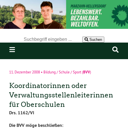
Der Suchbegriff nach dem die Website durchsucht werden soll.
Suchen
BVV
11. Dezember 2008
•
Bildung / Schule / Sport
(
)
Koordinatorinnen oder
Verwaltungsstellenleiterinnen
für Oberschulen
Drs. 1162/VI
Die BVV möge beschließen: