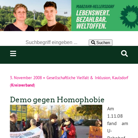
Der Suchbegriff nach dem die Website durchsucht werden soll.
Suchen
3. November 2008
•
Gesellschaftliche Vielfalt & Inklusion
,
Kaulsdorf
Kreisverband
(
)
Demo gegen Homophobie
Am
1.11.08
fand am
U-