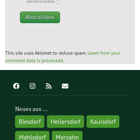
einverstanden.
*
This site uses Akismet to reduce spam.
Learn how your
comment data is processed
.
Neues aus …
Biesdorf
Hellersdorf
Kaulsdorf
Mahlsdorf
Marzahn