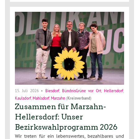
15. Juli 2026
•
Biesdorf
,
BündnisGrüne vor Ort
,
Hellersdorf
,
Kaulsdorf
,
Mahlsdorf
,
Marzahn
(
Kreisverband
)
Zusammen für Marzahn-
Hellersdorf: Unser
Bezirkswahlprogramm 2026
Wir treten für ein lebenswertes, bezahlbares und