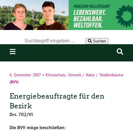
Der Suchbegriff nach dem die Website durchsucht werden soll.
Suchen
6. Dezember 2007
•
Klimaschutz
,
Umwelt / Natur / Straßenbäume
BVV
(
)
Energiebeauftragte für den
Bezirk
Drs. 702/VI
Die BVV möge beschließen: