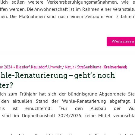
zlich sollen weitere Verkehrsberuhigungsmaßnahmen, wie e
riffen werden. Die Anwohnerschaft ist im Rahmen einer Veranstalt
hen. Die Maßnahmen sind nach einem Zeitraum von 2 Jahren
Weiterlesen 
uar 2024
•
Biesdorf
,
Kaulsdorf
,
Umwelt / Natur / Straßenbäume
(
Kreisverband
)
le-Renaturierung – geht’s noch
ter?
lich zum Frühjahr hat sich der bündnisgrüne Abgeordnete Ste
r den aktuellen Stand der Wuhle-Renaturierung abgefragt. 
bnis ist ernüchternd: “Für den Ausbau der Wu
 sind im Doppelhaushalt 2024/2025 keine Mittel veranschla