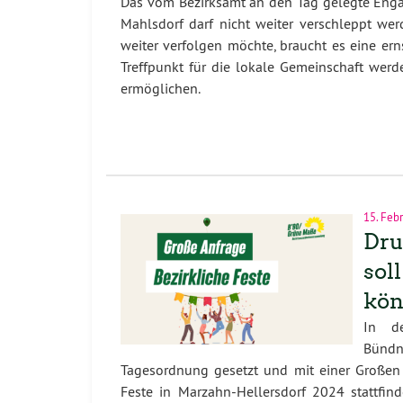
Das vom Bezirksamt an den Tag gelegte Engag
Mahlsdorf darf nicht weiter verschleppt we
weiter verfolgen möchte, braucht es eine ern
Treffpunkt für die lokale Gemeinschaft werde
ermöglichen.
15. Feb
Dru
sol
kön
In de
Bündn
Tagesordnung gesetzt und mit einer Große
Feste in Marzahn-Hellersdorf 2024 stattfind