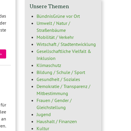
Unsere Themen
das
BündnisGrüne vor Ort
eder
Umwelt / Natur /
ste
Straßenbäume
Mobilität / Verkehr
Wirtschaft / Stadtentwicklung
Gesellschaftliche Vielfalt &
»
Inklusion
Klimaschutz
Bildung / Schule / Sport
Gesundheit / Soziales
Demokratie / Transparenz /
Mitbestimmung
Frauen / Gender /
für
Gleichstellung
lee
Jugend
 an
Haushalt / Finanzen
en.
Kultur