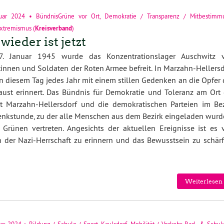
uar 2024
•
BündnisGrüne vor Ort
,
Demokratie / Transparenz / Mitbestimm
xtremismus
(
Kreisverband
)
wieder ist jetzt
. Januar 1945 wurde das Konzentrationslager Auschwitz 
innen und Soldaten der Roten Armee befreit. In Marzahn-Hellersd
n diesem Tag jedes Jahr mit einem stillen Gedenken an die Opfer
ust erinnert. Das Bündnis für Demokratie und Toleranz am Ort 
lt Marzahn-Hellersdorf und die demokratischen Parteien im Bez
enkstunde, zu der alle Menschen aus dem Bezirk eingeladen
wurd
 Grünen vertreten.
Angesicht
s der aktuellen
Ereig
nisse ist es
v
n der Nazi-Herrschaft zu erinnern und
das Bewusstsein
zu
schärf
Weiterlesen 
uar 2024
•
Bildung / Schule / Sport
,
Kaulsdorf
,
Mobilität / Verkehr
,
Rad- & Schu