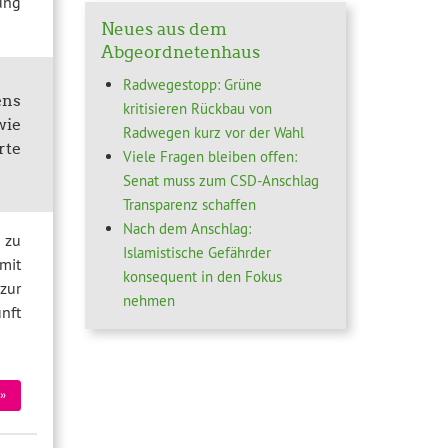
ung
Neues aus dem
Abgeordnetenhaus
Radwegestopp: Grüne
ens
kritisieren Rückbau von
wie
Radwegen kurz vor der Wahl
rte
Viele Fragen bleiben offen:
Senat muss zum CSD-Anschlag
Transparenz schaffen
Nach dem Anschlag:
 zu
Islamistische Gefährder
mit
konsequent in den Fokus
zur
nehmen
unft
»