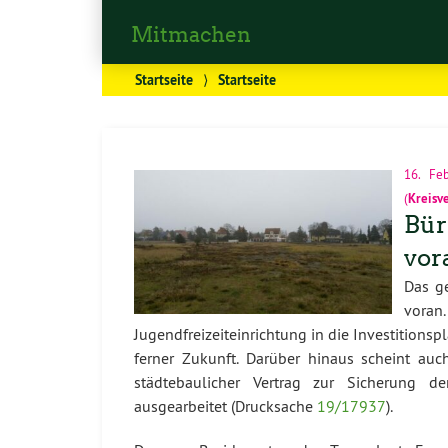
Mitmachen
Startseite
⟩
Startseite
16. Fe
(
Kreisv
Bür
vor
Das g
voran.
Jugendfreizeiteinrichtung in die Investition
ferner Zukunft. Darüber hinaus scheint a
städtebaulicher Vertrag zur Sicherung de
ausgearbeitet (Drucksache
19/17937
).