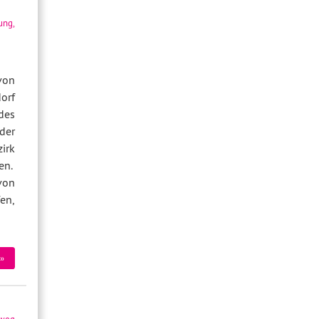
ung
,
von
orf
 des
der
irk
en
.
on
en,
»
lweg