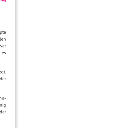
pte
len
war
 es
gt.
der
hn-
nig
der