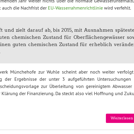
ommenden Jahr weiter nichts über die normale Gewässerunterhalt
: auch die Nachfrist der
EU-Wasserrahmenrichtlinie
wird verfehlt.
aft und zielt darauf ab, bis 2015, mit Ausnahmen spätest
guten chemischen Zustand für Oberflächengewässer so
 einen guten chemischen Zustand für erheblich verände
.
werk Münchehofe zur Wuhle scheint aber noch weiter verfolgt
ung der Ergebnisse der unter 3 aufgeführten Untersuchungen 
tscheidungsvorlage zur Überleitung von gereinigtem Abwasser 
ur Klärung der Finanzierung. Da steckt also viel Hoffnung und Zuk
Weiterlesen 