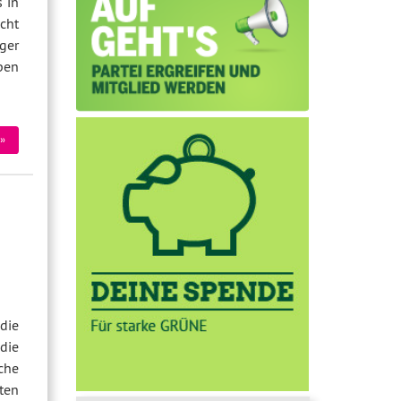
 in
cht
iger
pen
»
die
die
che
ten