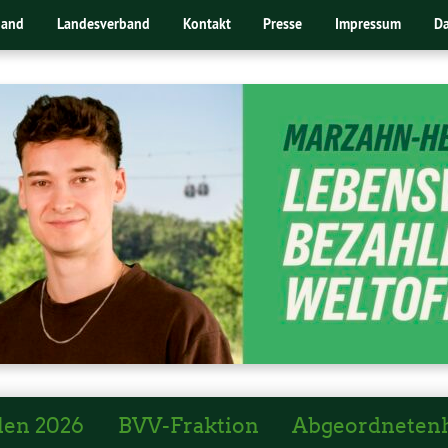
band
Landesverband
Kontakt
Presse
Impressum
Da
len 2026
BVV-Fraktion
Abgeordneten