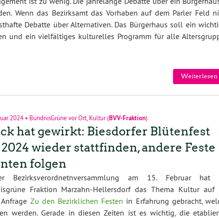
ement ist zu wenig. Die jahrelange Debatte über ein Bürgerhaus
rden. Wenn das Bezirksamt das Vorhaben auf dem Parler Feld ni
sthafte Debatte über Alternativen. Das Bürgerhaus soll ein wicht
n und ein vielfältiges kulturelles Programm für alle Altersgrup
Weiterlesen 
ruar 2024
•
BündnisGrüne vor Ort
,
Kultur
(
BVV-Fraktion
)
ck hat gewirkt: Biesdorfer Blütenfest
l 2024 wieder stattfinden, andere Feste
nten folgen
r Bezirksverordnetnversammlung am 15. Februar hat 
isgrüne Fraktion Marzahn-Hellersdorf das Thema Kultur auf 
n Anfrage
Zu den Bezirklichen Festen
in Erfahrung gebracht, wel
en werden. Gerade in diesen Zeiten ist es wichtig, die etablier