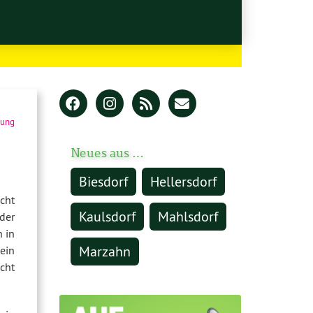
lung
Neues aus …
Biesdorf
Hellersdorf
cht
Kaulsdorf
Mahlsdorf
 der
h in
Marzahn
ein
cht