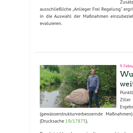
Zusät
ausschließliche „Anlieger Frei Regelung“ erg
in die Auswahl der Maßnahmen einzubezie
evaluieren.
9. Febr
Wuh
wei
Pünkt
Zille
Erge
(gewässerstrukturverbessernde Maßnahmen)
(Drucksache
19/17875
).