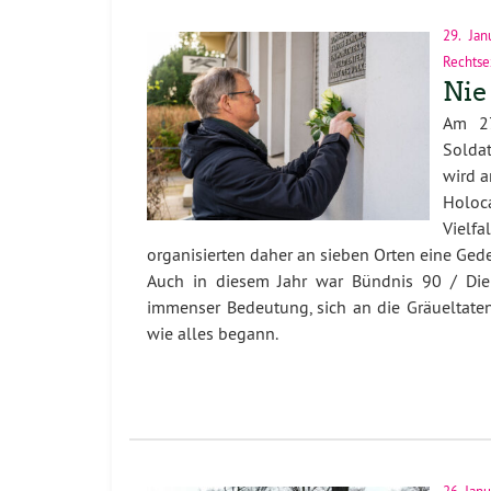
29. Jan
Rechtse
Nie 
Am 27
Soldat
wird a
Holoca
Vielfa
organisier
t
en
daher
an sieben Orten eine Ged
Auch in diesem Jahr war Bündnis 90 / Die
immens
er
Bedeutun
g
, sich
an die Gräueltate
wie alles begann.
26. Jan