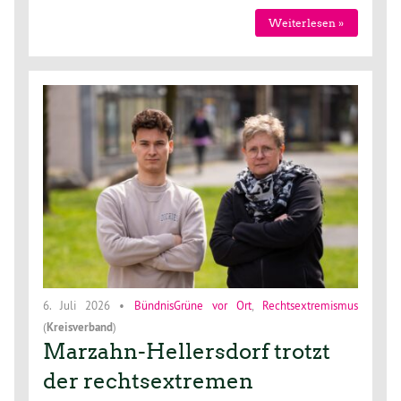
Weiterlesen »
6. Juli 2026
•
BündnisGrüne vor Ort
,
Rechtsextremismus
(
Kreisverband
)
Marzahn-Hellersdorf trotzt
der rechtsextremen