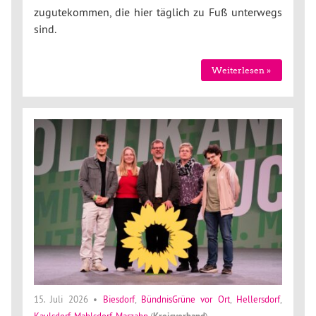
zugutekommen, die hier täglich zu Fuß unterwegs
sind.
Weiterlesen »
15. Juli 2026
•
Biesdorf
,
BündnisGrüne vor Ort
,
Hellersdorf
,
Kaulsdorf
,
Mahlsdorf
,
Marzahn
(
Kreisverband
)