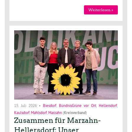
Weiterlesen »
15. Juli 2026
•
Biesdorf
,
BündnisGrüne vor Ort
,
Hellersdorf
,
Kaulsdorf
,
Mahlsdorf
,
Marzahn
(
Kreisverband
)
Zusammen für Marzahn-
Hellersdorf: Unser