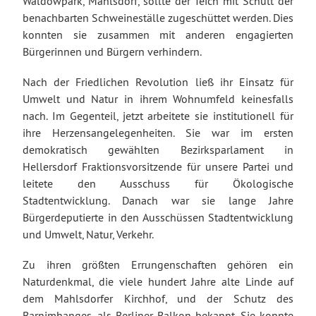
Waldowpark, Mahlsdorf, sollte der Teich mit Schutt der
benachbarten Schweineställe zugeschüttet werden. Dies
konnten sie zusammen mit anderen engagierten
Bürgerinnen und Bürgern verhindern.
Nach der Friedlichen Revolution ließ ihr Einsatz für
Umwelt und Natur in ihrem Wohnumfeld keinesfalls
nach. Im Gegenteil, jetzt arbeitete sie institutionell für
ihre Herzensangelegenheiten. Sie war im ersten
demokratisch gewählten Bezirksparlament in
Hellersdorf Fraktionsvorsitzende für unsere Partei und
leitete den Ausschuss für Ökologische
Stadtentwicklung. Danach war sie lange Jahre
Bürgerdeputierte in den Ausschüssen Stadtentwicklung
und Umwelt, Natur, Verkehr.
Zu ihren größten Errungenschaften gehören ein
Naturdenkmal, die viele hundert Jahre alte Linde auf
dem Mahlsdorfer Kirchhof, und der Schutz des
Barnimhanges, als Berliner Balkon bekannt. Sie konnte