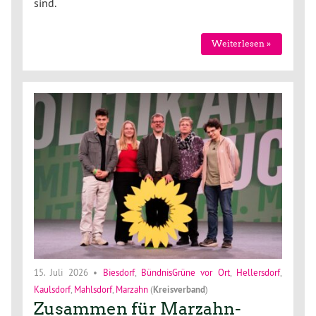
sind.
Weiterlesen »
15. Juli 2026
•
Biesdorf
,
BündnisGrüne vor Ort
,
Hellersdorf
,
Kaulsdorf
,
Mahlsdorf
,
Marzahn
(
Kreisverband
)
Zusammen für Marzahn-