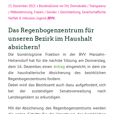
13. Dezember 2021
•
BündnisGrüne vor Ort
,
Demokratie / Transparenz
/ Mitbestimmung
,
Frauen / Gender / Gleichstellung
,
Gesellschaftliche
BVV
Vielfalt & Inklusion
,
Jugend
(
)
Das Regenbogenzentrum für
unseren Bezirk im Haushalt
absichern!
Die bündnisgrüne Fraktion in der BVV Marzahn-
Hellersdorf hat für die nächste Sitzung am Donnerstag,
dem 16. Dezember, einen
Antrag
eingereicht, in dem sie
die haushalterische Absicherung des bezirklichen
Regenbogenzentrums fordern.
Dabei wird das Bezirksamt auch dazu aufgefordert, sich
bei der zuständigen Senatsverwaltung nach
Landesgeldern zu erkundigen.
Mit der Absicherung des Regenbogenzentrums werden
die ersten Schritte für die Umsetzung des bezirklichen