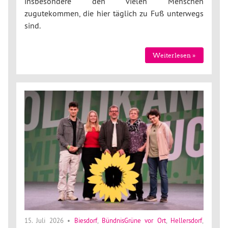
insbesondere den vielen Menschen
zugutekommen, die hier täglich zu Fuß unterwegs
sind.
Weiterlesen »
15. Juli 2026
•
Biesdorf
,
BündnisGrüne vor Ort
,
Hellersdorf
,