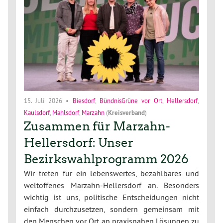
15. Juli 2026
•
Biesdorf
,
BündnisGrüne vor Ort
,
Hellersdorf
,
Kaulsdorf
,
Mahlsdorf
,
Marzahn
(
Kreisverband
)
Zusammen für Marzahn-
Hellersdorf: Unser
Bezirkswahlprogramm 2026
Wir treten für ein lebenswertes, bezahlbares und
weltoffenes Marzahn-Hellersdorf an. Besonders
wichtig ist uns, politische Entscheidungen nicht
einfach durchzusetzen, sondern gemeinsam mit
den Menschen vor Ort an praxisnahen Lösungen zu