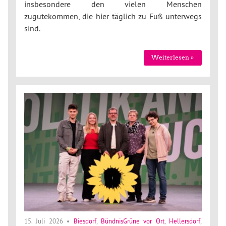
insbesondere den vielen Menschen
zugutekommen, die hier täglich zu Fuß unterwegs
sind.
Weiterlesen »
15. Juli 2026
•
Biesdorf
,
BündnisGrüne vor Ort
,
Hellersdorf
,