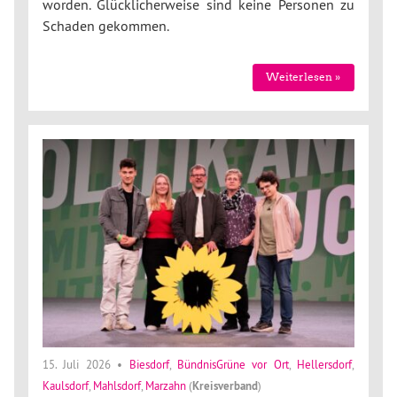
worden. Glücklicherweise sind keine Personen zu
Schaden gekommen.
Weiterlesen »
15. Juli 2026
•
Biesdorf
,
BündnisGrüne vor Ort
,
Hellersdorf
,
Kaulsdorf
,
Mahlsdorf
,
Marzahn
(
Kreisverband
)