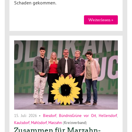
Schaden gekommen.
Weiterlesen »
15. Juli 2026
•
Biesdorf
,
BündnisGrüne vor Ort
,
Hellersdorf
,
Kaulsdorf
,
Mahlsdorf
,
Marzahn
(
Kreisverband
)
Zusammen für Marzahn-