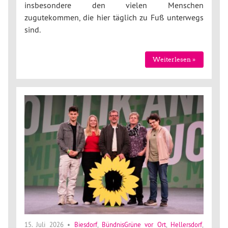
insbesondere den vielen Menschen
zugutekommen, die hier täglich zu Fuß unterwegs
sind.
Weiterlesen »
15. Juli 2026
•
Biesdorf
,
BündnisGrüne vor Ort
,
Hellersdorf
,