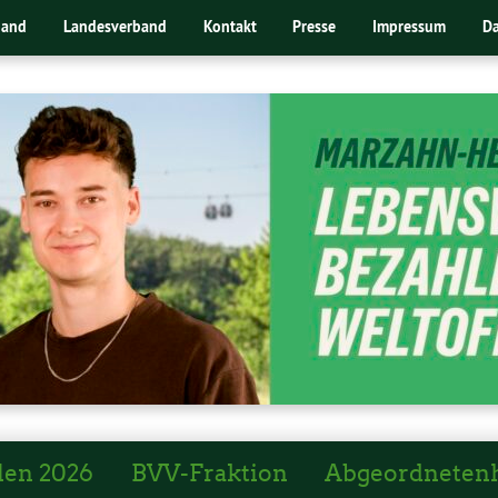
band
Landesverband
Kontakt
Presse
Impressum
Da
len 2026
BVV-Fraktion
Abgeordneten