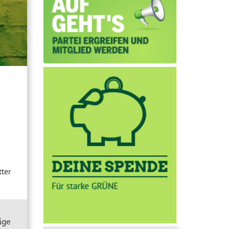
ter
ige