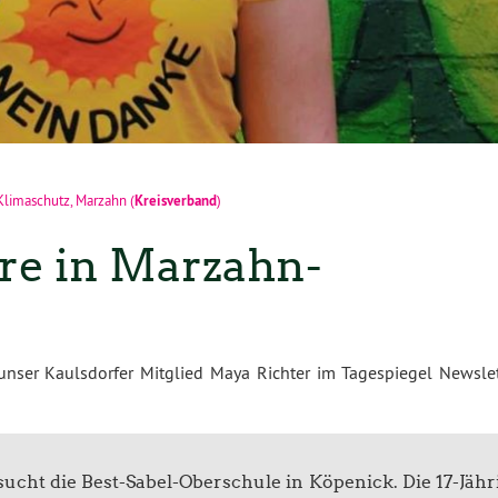
Kreisverband
Klimaschutz
,
Marzahn
(
)
ure in Marzahn-
unser Kaulsdorfer Mitglied Maya Richter im Tagespiegel Newslet
cht die Best-Sabel-Oberschule in Köpenick. Die 17-Jähr