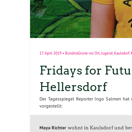
17. April 2019
•
BündnisGrüne vor Ort
,
Jugend
,
Kaulsdorf
,
Fridays for Fut
Hellersdorf
Der Tagesspiegel Reporter Ingo Salmen hat 
vorgestellt:
Maya Richter
wohnt in Kaulsdorf und besu