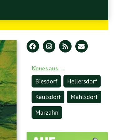
Neues aus …
Biesdorf
Hellersdorf
Kaulsdorf
Mahlsdorf
Marzahn