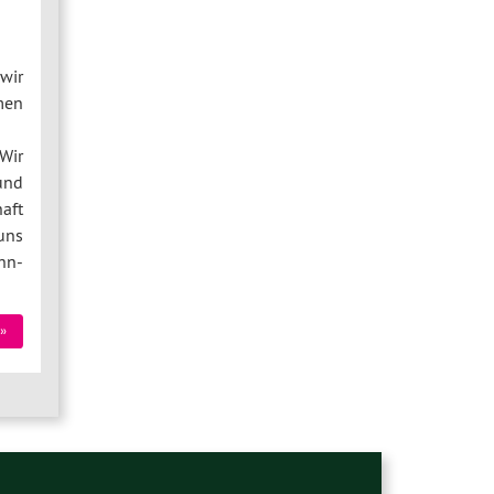
wir
men
Wir
und
aft
uns
hn-
»