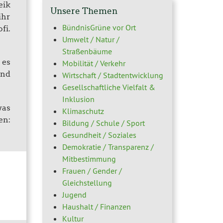
eik
Unsere Themen
ihr
BündnisGrüne vor Ort
fi.
Umwelt / Natur /
Straßenbäume
 es
Mobilität / Verkehr
und
Wirtschaft / Stadtentwicklung
Gesellschaftliche Vielfalt &
Inklusion
was
Klimaschutz
en:
Bildung / Schule / Sport
Gesundheit / Soziales
Demokratie / Transparenz /
Mitbestimmung
Frauen / Gender /
Gleichstellung
Jugend
Haushalt / Finanzen
Kultur