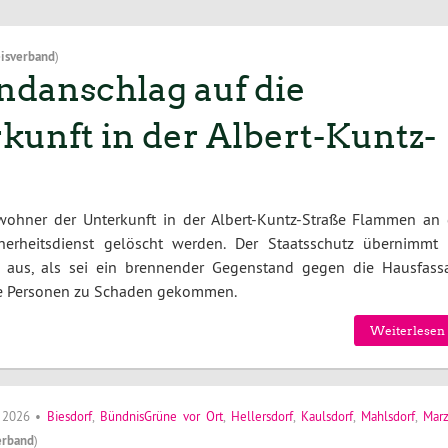
isverband
)
danschlag auf die
unft in der Albert-Kuntz-
ohner der Unterkunft in der Albert-Kuntz-Straße Flammen an 
erheitsdienst gelöscht werden. Der Staatsschutz übernimmt 
so aus, als sei ein brennender Gegenstand gegen die Hausfass
ne Personen zu Schaden gekommen.
Weiterlesen 
i 2026
•
Biesdorf
,
BündnisGrüne vor Ort
,
Hellersdorf
,
Kaulsdorf
,
Mahlsdorf
,
Mar
erband
)