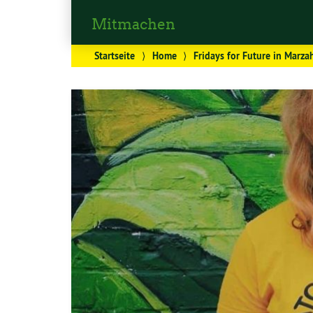
Mitmachen
Startseite
⟩
Home
⟩
Fridays for Future in Marza