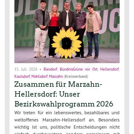
15. Juli 2026
•
Biesdorf
,
BündnisGrüne vor Ort
,
Hellersdorf
,
Kaulsdorf
,
Mahlsdorf
,
Marzahn
(
Kreisverband
)
Zusammen für Marzahn-
Hellersdorf: Unser
Bezirkswahlprogramm 2026
Wir treten für ein lebenswertes, bezahlbares und
weltoffenes Marzahn-Hellersdorf an. Besonders
wichtig ist uns, politische Entscheidungen nicht