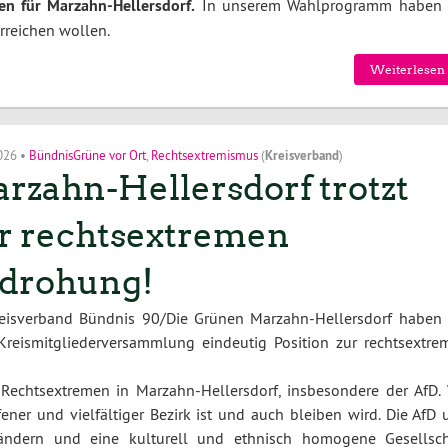
n für Marzahn-Hellersdorf.
In unserem Wahlprogramm haben 
erreichen wollen.
Weiterlesen 
2026
•
BündnisGrüne vor Ort
,
Rechtsextremismus
(
Kreisverband
)
rzahn-Hellersdorf trotzt
r rechtsextremen
drohung!
reisverband Bündnis 90/Die Grünen Marzahn-Hellersdorf haben 
Kreismitgliederversammlung eindeutig Position zur rechtsextre
 Rechtsextremen in Marzahn-Hellersdorf, insbesondere der AfD. 
ener und vielfältiger Bezirk ist und auch bleiben wird. Die AfD 
ndern und eine kulturell und ethnisch homogene Gesellsch