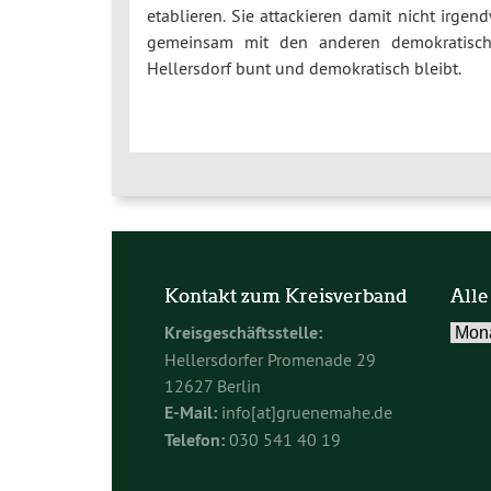
etablieren. Sie attackieren damit nicht irge
gemeinsam mit den anderen demokratischen
Hellersdorf bunt und demokratisch bleibt.
Kontakt zum Kreisverband
Alle
Alle
Kreisgeschäftsstelle:
Beitr
Hellersdorfer Promenade 29
im
12627 Berlin
Archi
E-Mail:
info[at]gruenemahe.de
Telefon:
030 541 40 19