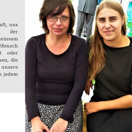
aft, uns
m der
meinsam
n Mensch
ft oder
hen, die
 unsere
an jedem