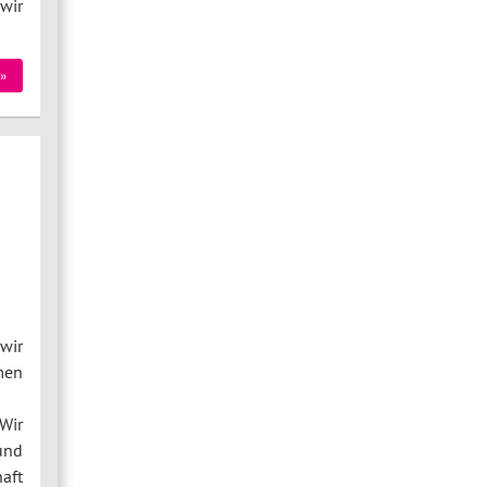
wir
»
wir
men
Wir
und
aft