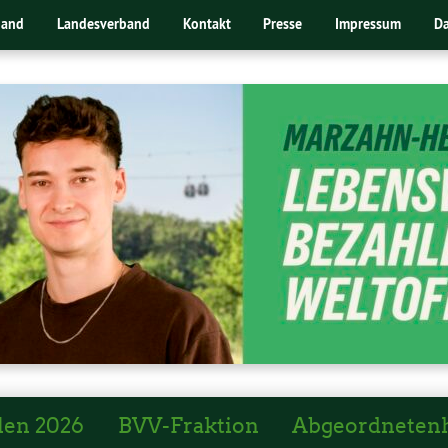
band
Landesverband
Kontakt
Presse
Impressum
Da
len 2026
BVV-Fraktion
Abgeordneten