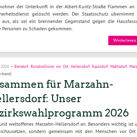
ohner der Unterkunft in der Albert-Kuntz-Straße Flammen an 
erheitsdienst gelöscht werden. Der Staatsschutz übernimmt 
so aus, als sei ein brennender Gegenstand gegen die Hausfass
ne Personen zu Schaden gekommen.
Weiterlesen 
i 2026
•
Biesdorf
,
BündnisGrüne vor Ort
,
Hellersdorf
,
Kaulsdorf
,
Mahlsdorf
,
Mar
erband
)
sammen für Marzahn-
llersdorf: Unser
zirkswahlprogramm 2026
 und weltoffenes Marzahn-Hellersdorf an. Besonders wichtig ist u
durchzusetzen, sondern gemeinsam mit den Menschen vor Ort