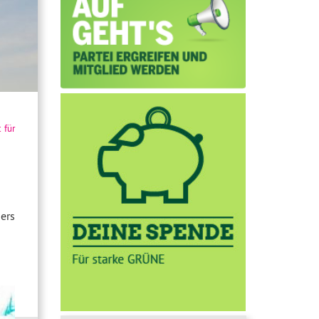
t für
ers