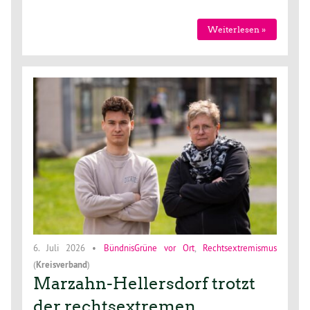
Weiterlesen »
6. Juli 2026
•
BündnisGrüne vor Ort
,
Rechtsextremismus
(
Kreisverband
)
Marzahn-Hellersdorf trotzt
der rechtsextremen