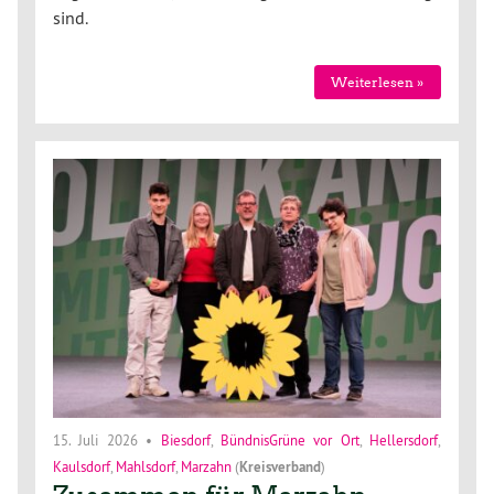
sind.
Weiterlesen »
15. Juli 2026
•
Biesdorf
,
BündnisGrüne vor Ort
,
Hellersdorf
,
Kaulsdorf
,
Mahlsdorf
,
Marzahn
(
Kreisverband
)