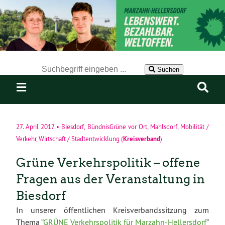
Der Suchbegriff nach dem die Website durchsucht werden soll.
Suchen
27. April 2017
•
Biesdorf
,
BündnisGrüne vor Ort
,
Mahlsdorf
,
Mobilität /
Kreisverband
Verkehr
,
Wirtschaft / Stadtentwicklung
(
)
Grüne Verkehrspolitik – offene
Fragen aus der Veranstaltung in
Biesdorf
In unserer öffentlichen Kreisverbandssitzung zum
Thema “
GRÜNE Verkehrspolitik für Marzahn-Hellersdorf
”