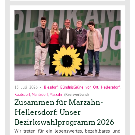
15. Juli 2026
•
Biesdorf
,
BündnisGrüne vor Ort
,
Hellersdorf
,
Kaulsdorf
,
Mahlsdorf
,
Marzahn
(
Kreisverband
)
Zusammen für Marzahn-
Hellersdorf: Unser
Bezirkswahlprogramm 2026
Wir treten für ein lebenswertes, bezahlbares und