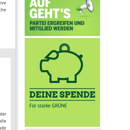
tive
che
der
die
ade