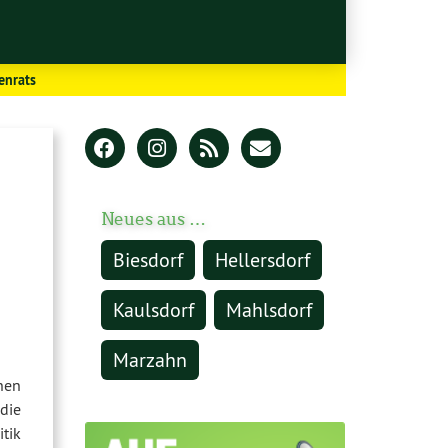
enrats
Neues aus …
Biesdorf
Hellersdorf
Kaulsdorf
Mahlsdorf
Marzahn
hen
die
tik