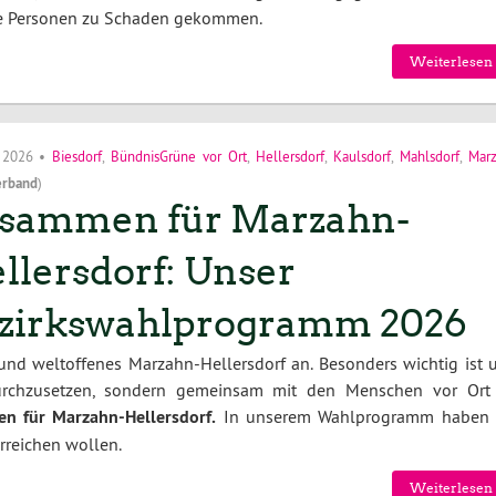
ne Personen zu Schaden gekommen.
Weiterlesen 
i 2026
•
Biesdorf
,
BündnisGrüne vor Ort
,
Hellersdorf
,
Kaulsdorf
,
Mahlsdorf
,
Mar
erband
)
sammen für Marzahn-
llersdorf: Unser
zirkswahlprogramm 2026
 und weltoffenes Marzahn-Hellersdorf an. Besonders wichtig ist u
durchzusetzen, sondern gemeinsam mit den Menschen vor Ort
n für Marzahn-Hellersdorf.
In unserem Wahlprogramm haben 
erreichen wollen.
Weiterlesen 