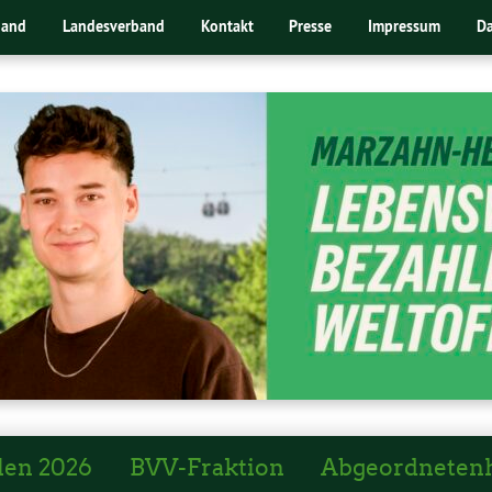
band
Landesverband
Kontakt
Presse
Impressum
Da
len 2026
BVV-Fraktion
Abgeordneten