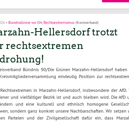
2026
•
BündnisGrüne vor Ort
,
Rechtsextremismus
(
Kreisverband
)
rzahn-Hellersdorf trotzt
r rechtsextremen
drohung!
reisverband Bündnis 90/Die Grünen Marzahn-Hellersdorf haben 
Kreismitgliederversammlung eindeutig Position zur rechtsextre
 Rechtsextremen in Marzahn-Hellersdorf, insbesondere der AfD. 
ener und vielfältiger Bezirk ist und auch bleiben wird. Die AfD 
ndern und eine kulturell und ethnisch homogene Gesellsch
ndwen, sondern ganz konkret unsere Nachbarschaften. Wir setzen 
 Parteien und der Zivilgesellschaft dafür ein, dass Marza