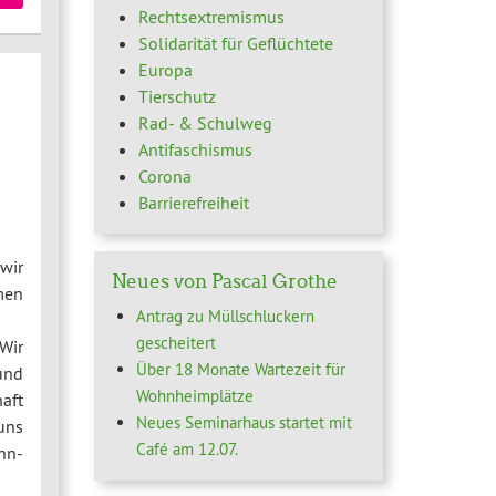
Rechtsextremismus
Solidarität für Geflüchtete
Europa
Tierschutz
Rad- & Schulweg
Antifaschismus
Corona
Barrierefreiheit
wir
Neues von Pascal Grothe
men
Antrag zu Müllschluckern
gescheitert
Wir
Über 18 Monate Wartezeit für
und
Wohnheimplätze
aft
Neues Seminarhaus startet mit
uns
Café am 12.07.
hn-