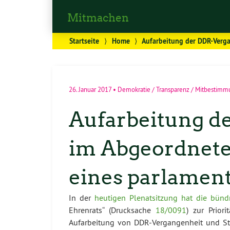
Mitmachen
Startseite
⟩
Home
⟩
Aufarbeitung der DDR-Verga
26. Januar 2017
•
Demokratie / Transparenz / Mitbestim
Aufarbeitung d
im Abgeordnete
eines parlamen
In der
heutigen Plenatsitzung hat die bünd
Ehrenrats“ (Drucksache
18/0091
) zur Prior
Aufarbeitung von DDR-Vergangenheit und Stas