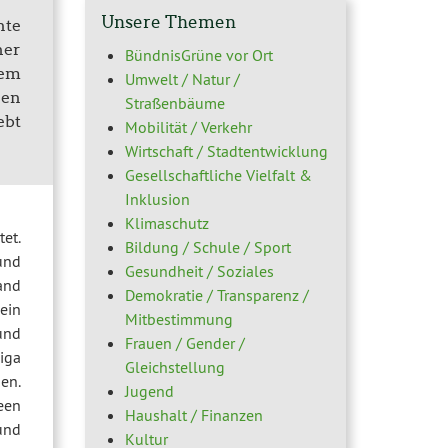
Unsere Themen
nte
her
BündnisGrüne vor Ort
dem
Umwelt / Natur /
hen
Straßenbäume
ebt
Mobilität / Verkehr
Wirtschaft / Stadtentwicklung
Gesellschaftliche Vielfalt &
Inklusion
Klimaschutz
et.
Bildung / Schule / Sport
und
Gesundheit / Soziales
and
Demokratie / Transparenz /
 ein
Mitbestimmung
und
Frauen / Gender /
iga
Gleichstellung
en.
Jugend
een
Haushalt / Finanzen
und
Kultur