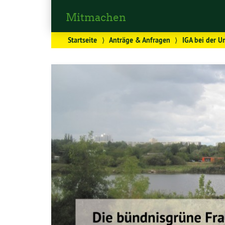
Mitmachen
Startseite
⟩
Anträge & Anfragen
⟩
IGA bei der U