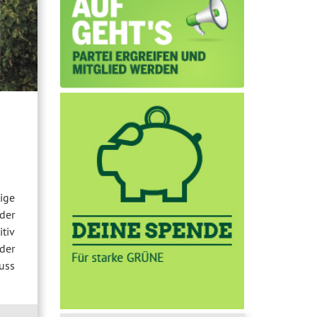
ige
der
tiv
der
uss