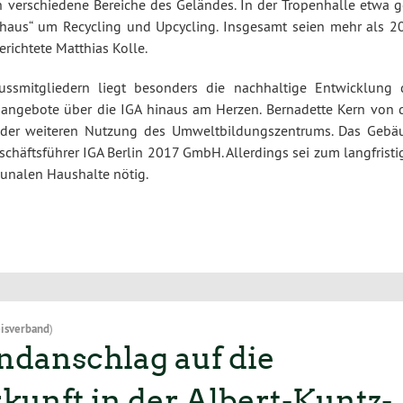
 verschiedene Bereiche des Geländes. In der Tropenhalle etwa g
haus“ um Recycling und Upcycling. Insgesamt seien mehr als 2
richtete Matthias Kolle.
ussmitgliedern liegt besonders die nachhaltige Entwicklung 
angebote über die IGA hinaus am Herzen. Bernadette Kern von 
h der weiteren Nutzung des Umweltbildungszentrums. Das Gebä
schäftsführer IGA Berlin 2017 GmbH. Allerdings sei zum langfrist
munalen Haushalte nötig.
isverband
)
danschlag auf die
unft in der Albert-Kuntz-