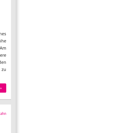
nes
öhe
 Am
ere
den
 zu
»
zahn