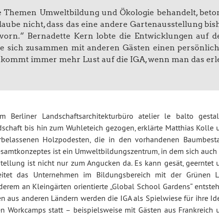
e Themen Umweltbildung und Ökologie behandelt, beto
glaube nicht, dass das eine andere Gartenausstellung bis
t vorn.“ Bernadette Kern lobte die Entwicklungen auf 
ie sich zusammen mit anderen Gästen einen persönlic
kommt immer mehr Lust auf die IGA, wenn man das erl
erliner Landschaftsarchitekturbüro atelier le balto gestalt
schaft bis hin zum Wuhleteich gezogen, erklärte Matthias Kolle 
turbelassenen Holzpodesten, die in den vorhandenen Baumbest
 Gesamtkonzeptes ist ein Umweltbildungszentrum, in dem sich auch
tellung ist nicht nur zum Angucken da. Es kann gesät, geerntet 
beitet das Unternehmen im Bildungsbereich mit der Grünen L
rem an Kleingärten orientierte „Global School Gardens“ entsteh
 aus anderen Ländern werden die IGA als Spielwiese für ihre Id
en Workcamps statt – beispielsweise mit Gästen aus Frankreich 