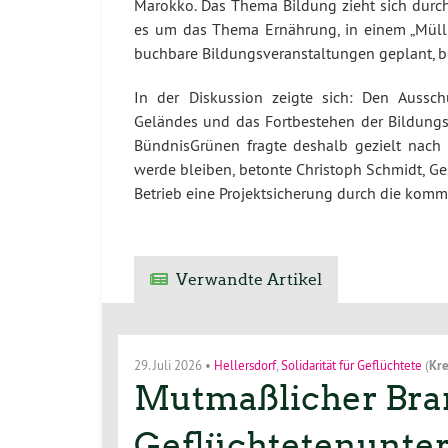
Marokko. Das Thema Bildung zieht sich durch
es um das Thema Ernährung, in einem „Müll
buchbare Bildungsveranstaltungen geplant, be
In der Diskussion zeigte sich: Den Aussch
Geländes und das Fortbestehen der Bildungs
BündnisGrünen fragte deshalb gezielt nac
werde bleiben, betonte Christoph Schmidt, Ge
Betrieb eine Projektsicherung durch die kom
Verwandte Artikel
29. Juli 2026
•
Hellersdorf
,
Solidarität für Geflüchtete
(
Kre
Mutmaßlicher Bran
Geflüchtetenunterk