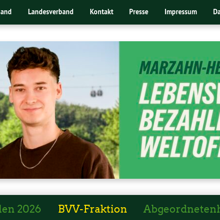
band
Landesverband
Kontakt
Presse
Impressum
Da
len 2026
BVV-Fraktion
Abgeordneten