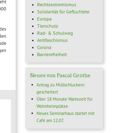
eht
Rechtsextremismus
000
Solidarität für Geflüchtete
Europa
Tierschutz
des
Rad- & Schulweg
den
Antifaschismus
ude
Corona
igen
Barrierefreiheit
Neues von Pascal Grothe
Antrag zu Müllschluckern
gescheitert
Über 18 Monate Wartezeit für
Wohnheimplätze
Neues Seminarhaus startet mit
Café am 12.07.