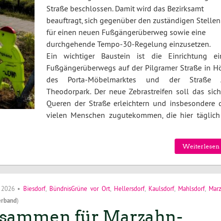
Straße beschlossen. Damit wird das Bezirksamt
beauftragt, sich gegenüber den zuständigen Stellen
für einen neuen Fußgängerüberweg sowie eine
durchgehende Tempo-30-Regelung einzusetzen.
Ein wichtiger Baustein ist die Einrichtung ei
Fußgängerüberwegs auf der Pilgramer Straße in H
des Porta-Möbelmarktes und der Straße
Theodorpark. Der neue Zebrastreifen soll das sich
Queren der Straße erleichtern und insbesondere 
vielen Menschen zugutekommen, die hier täglich
Weiterlesen 
i 2026
•
Biesdorf
,
BündnisGrüne vor Ort
,
Hellersdorf
,
Kaulsdorf
,
Mahlsdorf
,
Mar
erband
)
sammen für Marzahn-