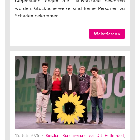
Gegenstand gegen die Hausfassade geworfen
worden. Glücklicherweise sind keine Personen zu
Schaden gekommen.
Weiterlesen »
15. Juli 2026
•
Biesdorf
,
BündnisGrüne vor Ort
,
Hellersdorf
,