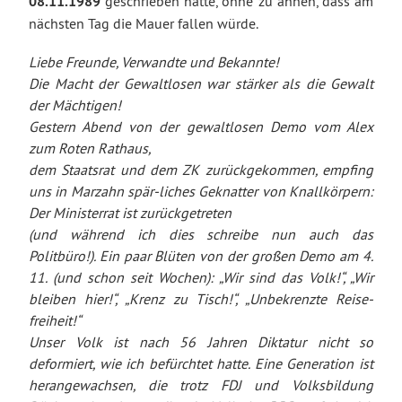
08.11.1989
geschrieben hatte, ohne zu ahnen, dass am
nächsten Tag die Mauer fallen würde.
Liebe Freunde, Verwandte und Bekannte!
Die Macht der Gewaltlosen war stärker als die Gewalt
der Mächtigen!
Gestern Abend von der gewaltlosen Demo vom Alex
zum Roten Rathaus,
dem Staatsrat und dem ZK zurückgekommen, empfing
uns in Marzahn spär-liches Geknatter von Knallkörpern:
Der Ministerrat ist zurückgetreten
(und während ich dies schreibe nun auch das
Politbüro!). Ein paar Blüten von der großen Demo am 4.
11. (und schon seit Wochen): „Wir sind das Volk!“, „Wir
bleiben hier!“, „Krenz zu Tisch!“, „Unbekrenzte Reise-
freiheit!“
Unser Volk ist nach 56 Jahren Diktatur nicht so
deformiert, wie ich befürchtet hatte. Eine Generation ist
herangewachsen, die trotz FDJ und Volksbildung