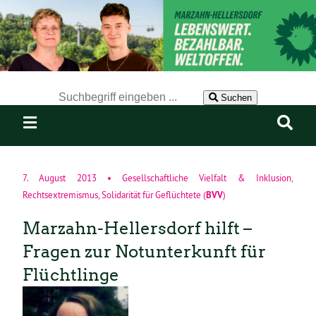
Der Suchbegriff nach dem die Website durchsucht werden soll.
Suchen
7. August 2013
•
Gesellschaftliche Vielfalt & Inklusion
,
BVV
Rechtsextremismus
,
Solidarität für Geflüchtete
(
)
Marzahn-Hellersdorf hilft –
Fragen zur Notunterkunft für
Flüchtlinge