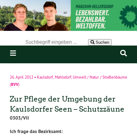
Der Suchbegriff nach dem die Website durchsucht werden soll.
Suchen
26. April 2012
•
Kaulsdorf
,
Mahlsdorf
,
Umwelt / Natur / Straßenbäume
BVV
(
)
Zur Pflege der Umgebung der
Kaulsdorfer Seen – Schutzzäune
0303/VII
Ich frage das Bezirksamt: