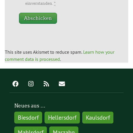
einverstanden.
*
This site uses Akismet to reduce spam.
Learn how your
comment data is processed
.
Neues aus …
Biesdorf
Hellersdorf
Kaulsdorf
Mahlsdorf
Marzahn