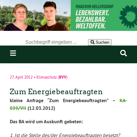
Der Suchbegriff nach dem die Website durchsucht werden soll.
Suchen
BVV
27. April 2012
•
Klimaschutz
(
)
Zum Energiebeauftragten
kleine Anfrage “Zum Energiebeauftragten” –
KA-
039/VII
(12.03.2012)
Das BA wird um Auskunft gebeten:
1. Ist die Stelle des/der Energiebeauftragten besetzt?