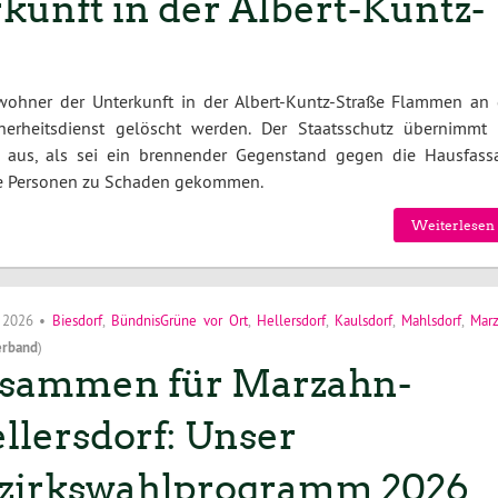
unft in der Albert-Kuntz-
ohner der Unterkunft in der Albert-Kuntz-Straße Flammen an 
erheitsdienst gelöscht werden. Der Staatsschutz übernimmt 
so aus, als sei ein brennender Gegenstand gegen die Hausfass
ne Personen zu Schaden gekommen.
Weiterlesen 
i 2026
•
Biesdorf
,
BündnisGrüne vor Ort
,
Hellersdorf
,
Kaulsdorf
,
Mahlsdorf
,
Mar
erband
)
sammen für Marzahn-
llersdorf: Unser
zirkswahlprogramm 2026