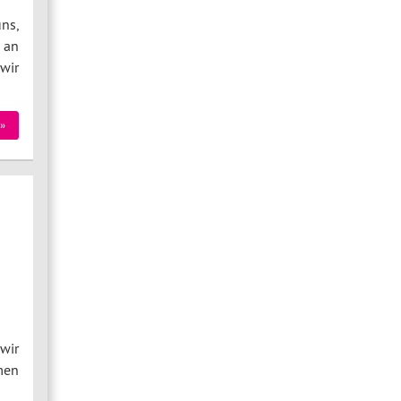
ns,
 an
wir
»
wir
men