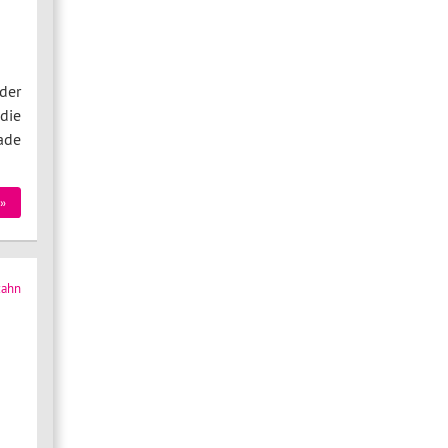
der
die
ade
»
zahn