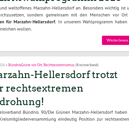
 und weltoffenes Marzahn-Hellersdorf an. Besonders wichtig ist u
durchzusetzen, sondern gemeinsam mit den Menschen vor Ort
n für Marzahn-Hellersdorf.
In unserem Wahlprogramm haben 
erreichen wollen.
Weiterlesen 
2026
•
BündnisGrüne vor Ort
,
Rechtsextremismus
(
Kreisverband
)
rzahn-Hellersdorf trotzt
r rechtsextremen
drohung!
reisverband Bündnis 90/Die Grünen Marzahn-Hellersdorf haben 
Kreismitgliederversammlung eindeutig Position zur rechtsextre