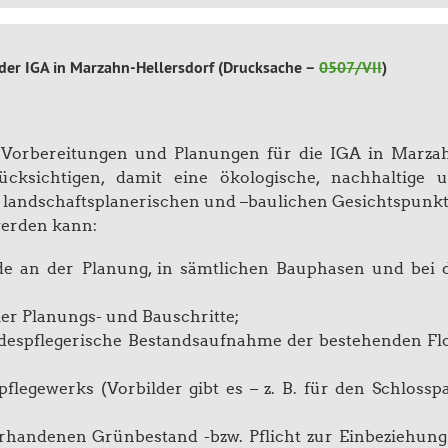
er IGA in Marzahn-Hellersdorf (Drucksache –
0507/VII
)
n Vorbereitungen und Planungen für die IGA in Marza
ücksichtigen, damit eine ökologische, nachhaltige 
en landschaftsplanerischen und –baulichen Gesichtspunk
werden kann:
de an der Planung, in sämtlichen Bauphasen und bei 
ler Planungs- und Bauschritte;
ndespflegerische Bestandsaufnahme der bestehenden Fl
flegewerks (Vorbilder gibt es – z. B. für den Schlossp
orhandenen Grünbestand -bzw. Pflicht zur Einbeziehung