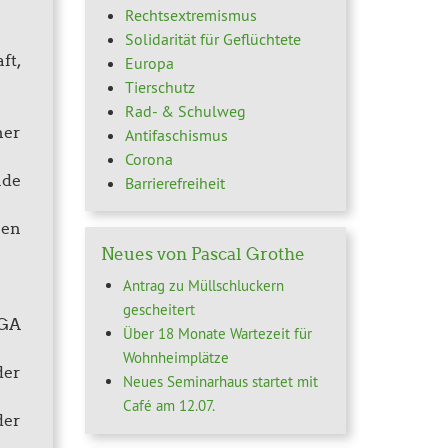
Rechtsextremismus
Solidarität für Geflüchtete
ft,
Europa
Tierschutz
Rad- & Schulweg
her
Antifaschismus
Corona
nde
Barrierefreiheit
hen
Neues von Pascal Grothe
Antrag zu Müllschluckern
gescheitert
IGA
Über 18 Monate Wartezeit für
Wohnheimplätze
der
Neues Seminarhaus startet mit
Café am 12.07.
der