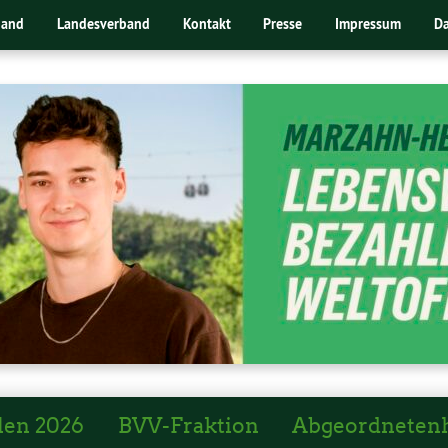
band
Landesverband
Kontakt
Presse
Impressum
Da
len 2026
BVV-Fraktion
Abgeordneten