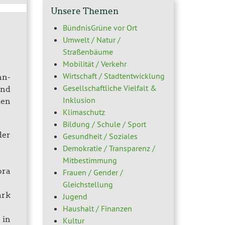
Unsere Themen
BündnisGrüne vor Ort
Umwelt / Natur /
Straßenbäume
Mobilität / Verkehr
Wirtschaft / Stadtentwicklung
hn-
Gesellschaftliche Vielfalt &
und
Inklusion
ten
Klimaschutz
Bildung / Schule / Sport
der
Gesundheit / Soziales
Demokratie / Transparenz /
Mitbestimmung
ora
Frauen / Gender /
Gleichstellung
ark
Jugend
Haushalt / Finanzen
 in
Kultur