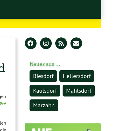
d
Neues aus …
Biesdorf
Hellersdorf
Kaulsdorf
Mahlsdorf
gen
BVV
Marzahn
len
die