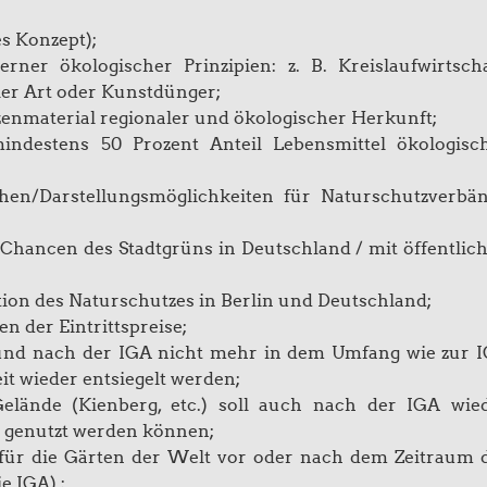
es Konzept);
r ökologischer Prinzipien: z. B. Kreislaufwirtscha
ler Art oder Kunstdünger;
nmaterial regionaler und ökologischer Herkunft;
mindestens 50 Prozent Anteil Lebensmittel ökologisc
ächen/Darstellungsmöglichkeiten für Naturschutzverbä
 Chancen des Stadtgrüns in Deutschland / mit öffentlic
tion des Naturschutzes in Berlin und Deutschland;
n der Eintrittspreise;
 und nach der IGA nicht mehr in dem Umfang wie zur 
it wieder entsiegelt werden;
Gelände (Kienberg, etc.) soll auch nach der IGA wie
 genutzt werden können;
e für die Gärten der Welt vor oder nach dem Zeitraum 
e IGA).;