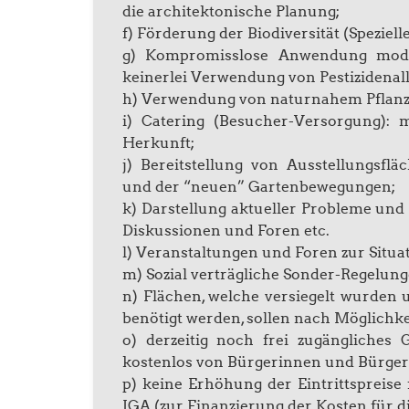
die architektonische Planung;
f) Förderung der Biodiversität (Speziell
g) Kompromisslose Anwendung moderne
keinerlei Verwendung von Pestizidenal
h) Verwendung von naturnahem Pflanze
i) Catering (Besucher-Versorgung): 
Herkunft;
j) Bereitstellung von Ausstellungsfl
und der “neuen” Gartenbewegungen;
k) Darstellung aktueller Probleme und
Diskussionen und Foren etc.
l) Veranstaltungen und Foren zur Situa
m) Sozial verträgliche Sonder-Regelunge
n) Flächen, welche versiegelt wurden
benötigt werden, sollen nach Möglichke
o) derzeitig noch frei zugängliches 
kostenlos von Bürgerinnen und Bürger
p) keine Erhöhung der Eintrittspreis
IGA (zur Finanzierung der Kosten für di