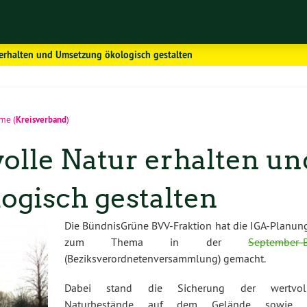
 erhalten und Umsetzung ökologisch gestalten
Kreisverband
ume
(
)
volle Natur erhalten un
ogisch gestalten
Die BündnisGrüne BVV-Fraktion hat die IGA-Planun
zum Thema in der
September-
(Beziksverordnetenversammlung) gemacht.
Dabei stand die Sicherung der wertvol
Naturbestände auf dem Gelände sowie 