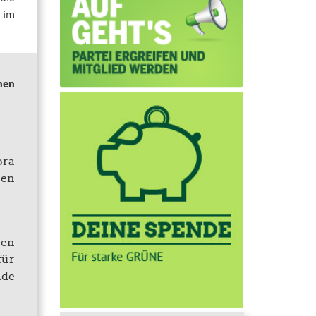
 im
hen
ora
nen
nen
für
nde