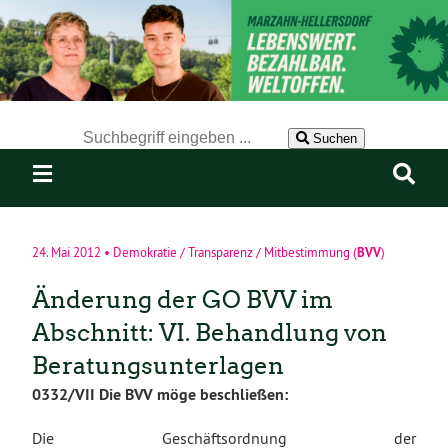
Der Suchbegriff nach dem die Website durchsucht werden soll.
Suchen
BVV
24. Mai 2012
•
Demokratie / Transparenz / Mitbestimmung
(
)
Änderung der GO BVV im
Abschnitt: VI. Behandlung von
Beratungsunterlagen
0332/VII
Die BVV möge beschließen:
Die Geschäftsordnung der