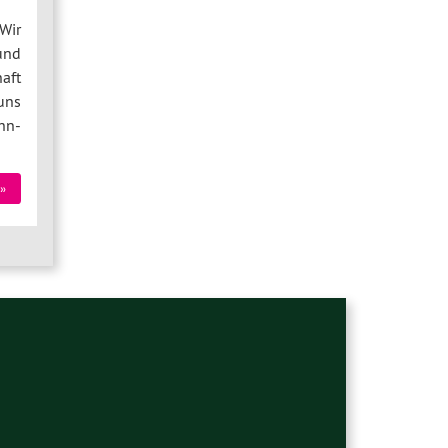
Wir
und
aft
uns
hn-
»