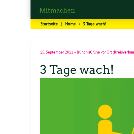
Mitmachen
Startseite
⟩
Home
⟩
3 Tage wach!
Kreisverba
15. September 2011
•
BündnisGrüne vor Ort
(
3 Tage wach!