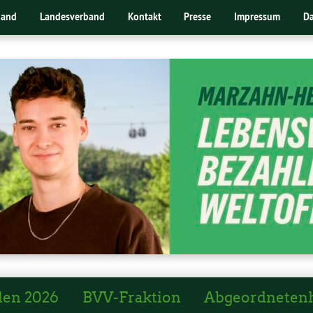
band
Landesverband
Kontakt
Presse
Impressum
Da
len 2026
BVV-Fraktion
Abgeordneten