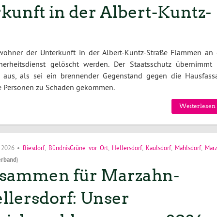
unft in der Albert-Kuntz-
ohner der Unterkunft in der Albert-Kuntz-Straße Flammen an 
erheitsdienst gelöscht werden. Der Staatsschutz übernimmt 
so aus, als sei ein brennender Gegenstand gegen die Hausfass
ne Personen zu Schaden gekommen.
Weiterlesen 
i 2026
•
Biesdorf
,
BündnisGrüne vor Ort
,
Hellersdorf
,
Kaulsdorf
,
Mahlsdorf
,
Mar
erband
)
sammen für Marzahn-
llersdorf: Unser