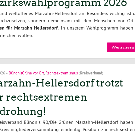
zirkswahlprogramm 2026
 und weltoffenes Marzahn-Hellersdorf an. Besonders wichtig ist u
durchzusetzen, sondern gemeinsam mit den Menschen vor Ort
n für Marzahn-Hellersdorf.
In unserem Wahlprogramm haben 
erreichen wollen.
Weiterlesen 
2026
•
BündnisGrüne vor Ort
,
Rechtsextremismus
(
Kreisverband
)
rzahn-Hellersdorf trotzt
r rechtsextremen
drohung!
reisverband Bündnis 90/Die Grünen Marzahn-Hellersdorf haben 
Kreismitgliederversammlung eindeutig Position zur rechtsextre