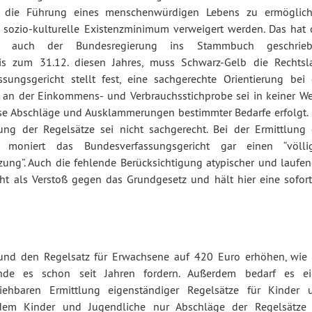
t, die Führung eines menschenwürdigen Lebens zu ermöglich
sozio-kulturelle Existenzminimum verweigert werden. Das hat 
cht auch der Bundesregierung ins Stammbuch geschrieb
is zum 31.12. diesen Jahres, muss Schwarz-Gelb die Rechtsl
sungsgericht stellt fest, eine sachgerechte Orientierung bei 
e an der Einkommens- und Verbrauchsstichprobe sei in keiner We
eise Abschläge und Ausklammerungen bestimmter Bedarfe erfolgt. 
ng der Regelsätze sei nicht sachgerecht. Bei der Ermittlung 
moniert das Bundesverfassungsgericht gar einen “völli
tzung”. Auch die fehlende Berücksichtigung atypischer und laufen
ht als Verstoß gegen das Grundgesetz und hält hier eine sofort
 und den Regelsatz für Erwachsene auf 420 Euro erhöhen, wie 
nde es schon seit Jahren fordern. Außerdem bedarf es ei
ziehbaren Ermittlung eigenständiger Regelsätze für Kinder 
 dem Kinder und Jugendliche nur Abschläge der Regelsätze 