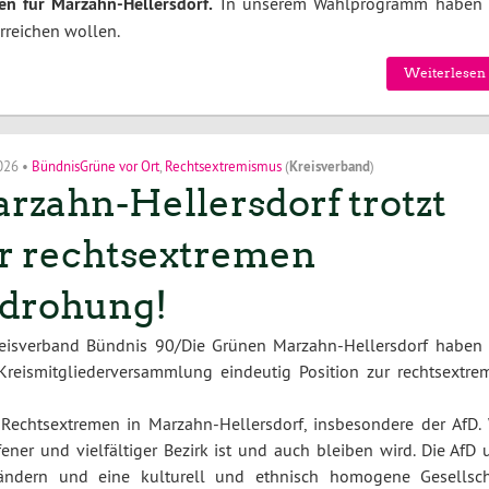
n für Marzahn-Hellersdorf.
In unserem Wahlprogramm haben 
erreichen wollen.
Weiterlesen 
2026
•
BündnisGrüne vor Ort
,
Rechtsextremismus
(
Kreisverband
)
rzahn-Hellersdorf trotzt
r rechtsextremen
drohung!
reisverband Bündnis 90/Die Grünen Marzahn-Hellersdorf haben 
Kreismitgliederversammlung eindeutig Position zur rechtsextre
 Rechtsextremen in Marzahn-Hellersdorf, insbesondere der AfD. 
ener und vielfältiger Bezirk ist und auch bleiben wird. Die AfD 
ndern und eine kulturell und ethnisch homogene Gesellsch