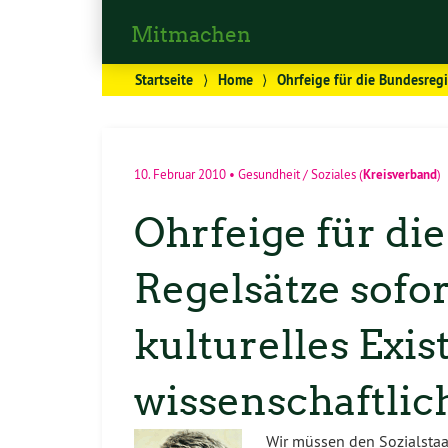
Mitmachen
Startseite
⟩
Home
⟩
Ohrfeige für die Bundesregi
Kreisverband
10. Februar 2010
•
Gesundheit / Soziales
(
)
Ohrfeige für di
Regelsätze sofo
kulturelles Ex
wissenschaftlic
Wir müssen den Sozialstaa