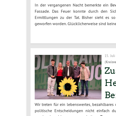
In der vergangenen Nacht bemerkte ein Bew
Fassade. Das Feuer konnte durch den Sich
Ermittlungen zu der Tat. Bisher sieht es 
geworfen worden. Glücklicherweise sind kei
15. Jul
(
Kreisv
Zu
He
Be
Wir treten für ein lebenswertes, bezahlbares
politische Entscheidungen nicht einfach 