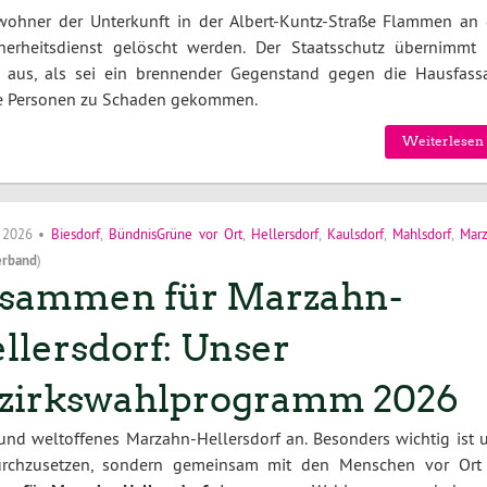
ohner der Unterkunft in der Albert-Kuntz-Straße Flammen an 
erheitsdienst gelöscht werden. Der Staatsschutz übernimmt 
so aus, als sei ein brennender Gegenstand gegen die Hausfass
ne Personen zu Schaden gekommen.
Weiterlesen 
i 2026
•
Biesdorf
,
BündnisGrüne vor Ort
,
Hellersdorf
,
Kaulsdorf
,
Mahlsdorf
,
Mar
erband
)
sammen für Marzahn-
llersdorf: Unser
zirkswahlprogramm 2026
 und weltoffenes Marzahn-Hellersdorf an. Besonders wichtig ist u
durchzusetzen, sondern gemeinsam mit den Menschen vor Ort