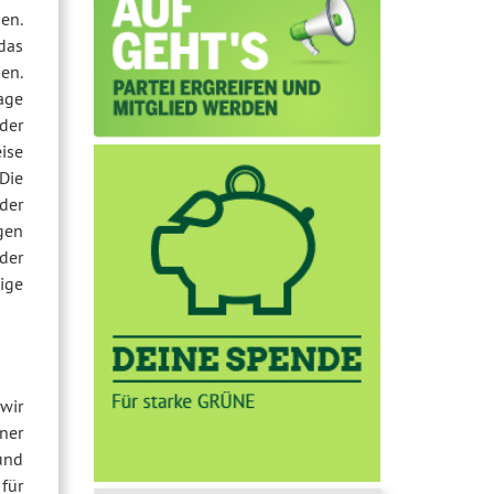
en.
das
en.
age
der
ise
Die
der
gen
der
ige
wir
ner
und
für