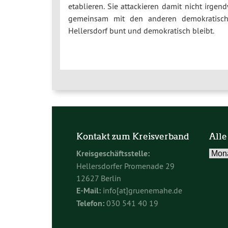
etablieren. Sie attackieren damit nicht irge
gemeinsam mit den anderen demokratischen
Hellersdorf bunt und demokratisch bleibt.
Kontakt zum Kreisverband
Alle
Alle
Kreisgeschäftsstelle:
Beitr
Hellersdorfer Promenade 29
im
12627 Berlin
Archi
E-Mail:
info[at]gruenemahe.de
Telefon:
030 541 40 19