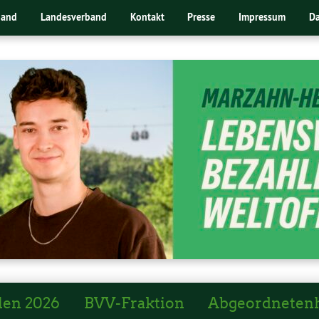
band
Landesverband
Kontakt
Presse
Impressum
Da
len 2026
BVV-Fraktion
Abgeordneten