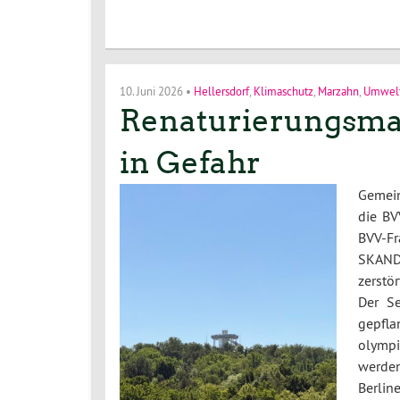
10. Juni 2026
•
Hellersdorf
,
Klimaschutz
,
Marzahn
,
Umwelt
Renaturierungsm
in Gefahr
Gemein
die BV
BVV-Fr
SKANDA
zerstö
Der S
gepfl
olympi
werden
Berlin