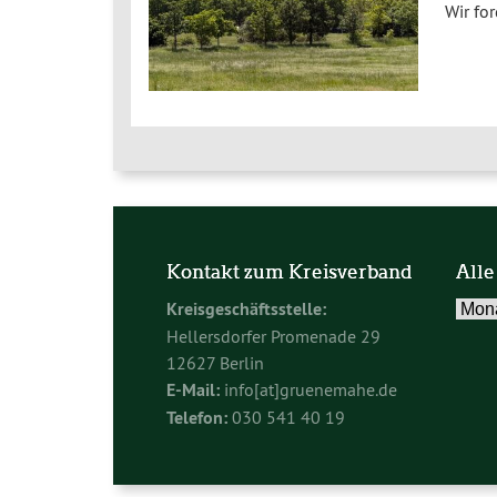
Wir fo
Kontakt zum Kreisverband
Alle
Alle
Kreisgeschäftsstelle:
Beitr
Hellersdorfer Promenade 29
im
12627 Berlin
Archi
E-Mail:
info[at]gruenemahe.de
Telefon:
030 541 40 19