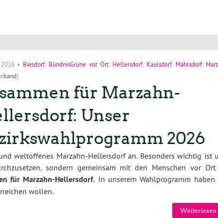
i 2026
•
Biesdorf
,
BündnisGrüne vor Ort
,
Hellersdorf
,
Kaulsdorf
,
Mahlsdorf
,
Mar
erband
)
sammen für Marzahn-
llersdorf: Unser
zirkswahlprogramm 2026
 und weltoffenes Marzahn-Hellersdorf an. Besonders wichtig ist u
durchzusetzen, sondern gemeinsam mit den Menschen vor Ort
n für Marzahn-Hellersdorf.
In unserem Wahlprogramm haben 
erreichen wollen.
Weiterlesen 