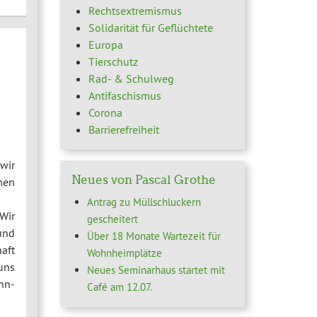
Rechtsextremismus
Solidarität für Geflüchtete
Europa
Tierschutz
Rad- & Schulweg
Antifaschismus
Corona
Barrierefreiheit
wir
Neues von Pascal Grothe
men
Antrag zu Müllschluckern
Wir
gescheitert
und
Über 18 Monate Wartezeit für
aft
Wohnheimplätze
uns
Neues Seminarhaus startet mit
hn-
Café am 12.07.