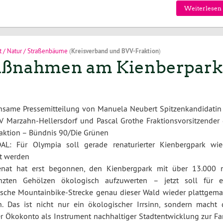
Weiterlesen 
 / Natur / Straßenbäume
(
Kreisverband
und
BVV-Fraktion
)
aßnahmen am Kienberpark
same Pressemitteilung von Manuela Neubert Spitzenkandidatin 
V Marzahn-Hellersdorf und Pascal Grothe Fraktionsvorsitzender 
aktion – Bündnis 90/Die Grünen
L: Für Olympia soll gerade renaturierter Kienbergpark wie
rt werden
enat hat erst begonnen, den Kienbergpark mit über 13.000 
anzten Gehölzen ökologisch aufzuwerten – jetzt soll für e
sche Mountainbike-Strecke genau dieser Wald wieder plattgema
. Das ist nicht nur ein ökologischer Irrsinn, sondern macht 
er Ökokonto als Instrument nachhaltiger Stadtentwicklung zur Far