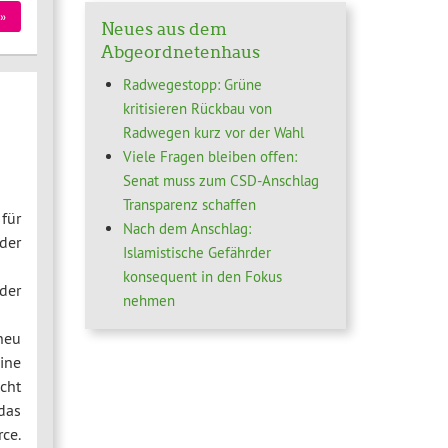
»
Neues aus dem
Abgeordnetenhaus
Radwegestopp: Grüne
kritisieren Rückbau von
Radwegen kurz vor der Wahl
Viele Fragen bleiben offen:
Senat muss zum CSD-Anschlag
Transparenz schaffen
für
Nach dem Anschlag:
der
Islamistische Gefährder
konsequent in den Fokus
der
nehmen
neu
ine
cht
das
ce.