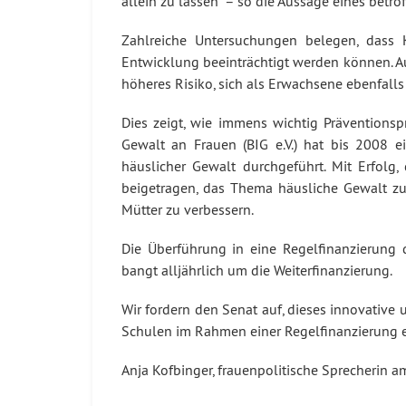
allein zu lassen” – so die Aussage eines betro
Zahlreiche Untersuchungen belegen, dass K
Entwicklung beeinträchtigt werden können. Au
höheres Risiko, sich als Erwachsene ebenfal
Dies zeigt, wie immens wichtig Präventionspr
Gewalt an Frauen (BIG e.V.) hat bis 2008 e
häuslicher Gewalt durchgeführt. Mit Erfolg
beigetragen, das Thema häusliche Gewalt zu
Mütter zu verbessern.
Die Überführung in eine Regelfinanzierung d
bangt alljährlich um die Weiterfinanzierung.
Wir fordern den Senat auf, dieses innovative 
Schulen im Rahmen einer Regelfinanzierung e
Anja Kofbinger, frauenpolitische Sprecherin 