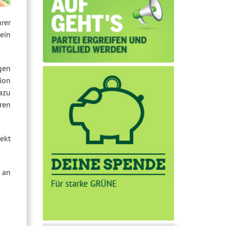
rer
ein
gen
ion
azu
ren
ekt
t an