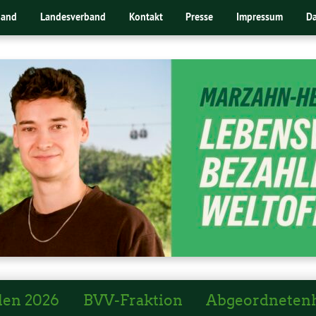
band
Landesverband
Kontakt
Presse
Impressum
Da
len 2026
BVV-Fraktion
Abgeordneten