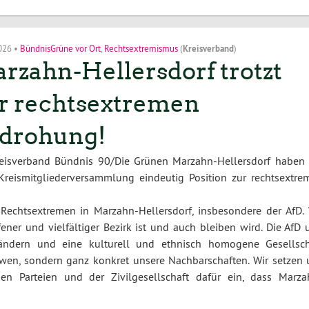
2026
•
BündnisGrüne vor Ort
,
Rechtsextremismus
(
Kreisverband
)
rzahn-Hellersdorf trotzt
r rechtsextremen
drohung!
reisverband Bündnis 90/Die Grünen Marzahn-Hellersdorf haben 
Kreismitgliederversammlung eindeutig Position zur rechtsextre
 Rechtsextremen in Marzahn-Hellersdorf, insbesondere der AfD. 
ener und vielfältiger Bezirk ist und auch bleiben wird. Die AfD 
ndern und eine kulturell und ethnisch homogene Gesellsch
ndwen, sondern ganz konkret unsere Nachbarschaften. Wir setzen 
 Parteien und der Zivilgesellschaft dafür ein, dass Marza