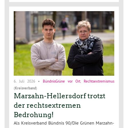
6. Juli 2026
•
BündnisGrüne vor Ort
,
Rechtsextremismus
(
Kreisverband
)
Marzahn-Hellersdorf trotzt
der rechtsextremen
Bedrohung!
Als Kreisverband Bündnis 90/Die Grünen Marzahn-