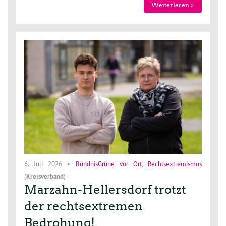
Weiterlesen »
6. Juli 2026
•
BündnisGrüne vor Ort
,
Rechtsextremismus
(
Kreisverband
)
Marzahn-Hellersdorf trotzt
der rechtsextremen
Bedrohung!