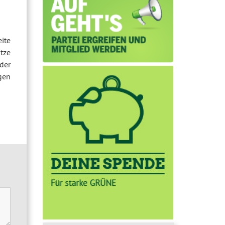
eite
ätze
der
gen