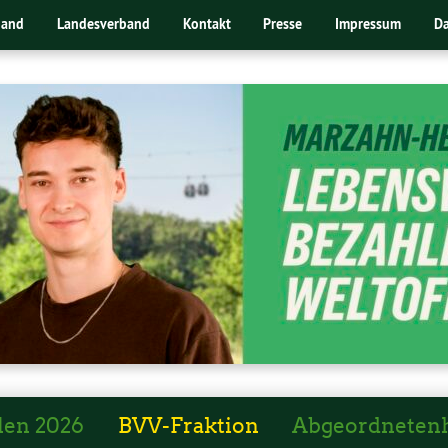
band
Landesverband
Kontakt
Presse
Impressum
Da
len 2026
BVV-Fraktion
Abgeordneten