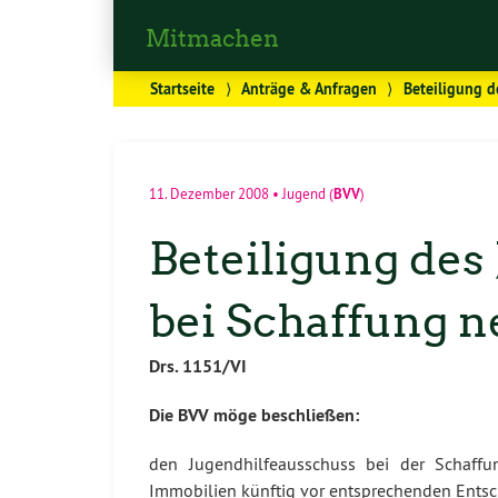
Mitmachen
Startseite
⟩
Anträge & Anfragen
⟩
Beteiligung d
BVV
11. Dezember 2008
•
Jugend
(
)
Beteiligung des
bei Schaffung n
Drs. 1151/VI
Die BVV möge beschließen:
den Jugendhilfeausschuss bei der Schaffu
Immobilien künftig vor entsprechenden Entsc