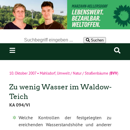
Der Suchbegriff nach dem die Website durchsucht werden soll.
Suchen
BVV
10. Oktober 2007
•
Mahlsdorf
,
Umwelt / Natur / Straßenbäume
(
)
Zu wenig Wasser im Waldow-
Teich
KA 094/VI
Welche Kontrollen der festgelegten zu
ereichenden Wasserstandshöhe und anderer