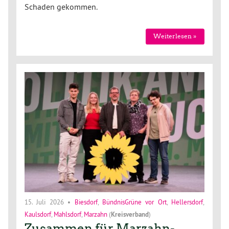
Schaden gekommen.
Weiterlesen »
15. Juli 2026
•
Biesdorf
,
BündnisGrüne vor Ort
,
Hellersdorf
,
Kaulsdorf
,
Mahlsdorf
,
Marzahn
(
Kreisverband
)
Zusammen für Marzahn-