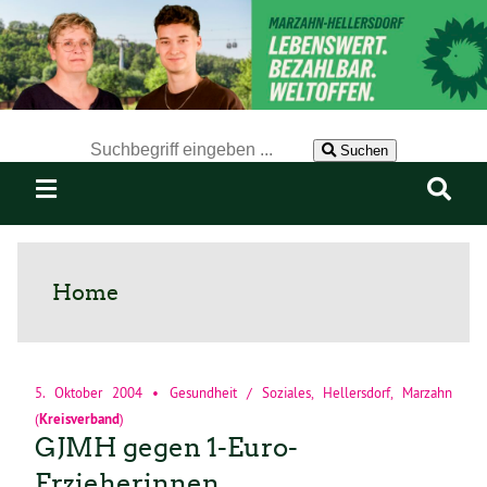
Der Suchbegriff nach dem die Website durchsucht werden soll.
Suchen
Home
5. Oktober 2004
•
Gesundheit / Soziales
,
Hellersdorf
,
Marzahn
(
Kreisverband
)
GJMH gegen 1-Euro-
Erzieherinnen